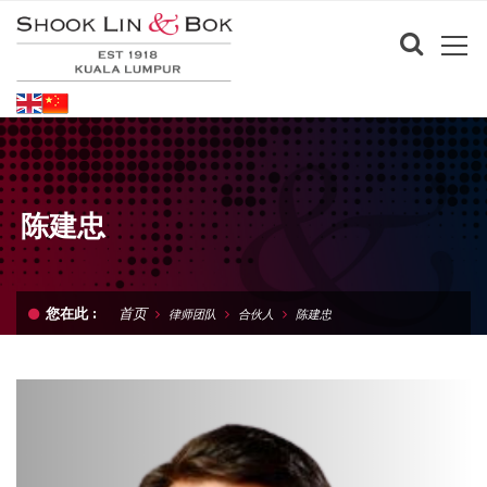
陈建忠
首页
您在此 :
律师团队
合伙人
陈建忠