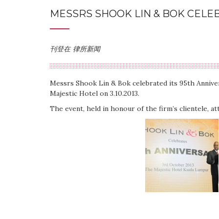
MESSRS SHOOK LIN & BOK CELE
刊登在
律所新闻
Messrs Shook Lin & Bok celebrated its 95th Annivers
Majestic Hotel on 3.10.2013.
The event, held in honour of the firm’s clientele, a