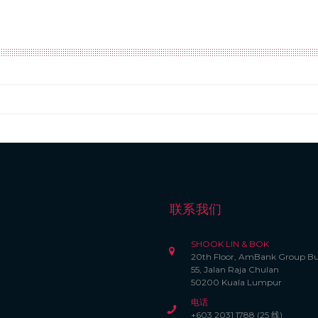
联系我们
SHOOK LIN & BOK
20th Floor, AmBank Group Bu
55, Jalan Raja Chulan
50200 Kuala Lumpur
电话
+603 2031 1788 (25 线)