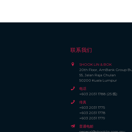
联系我们
SHOOK LIN & BOK
20th Floor, AmBank Group Bu
55, Jalan Raja Chulan
50200 Kuala Lumpur
电话
+603 2031 1788 (25 线)
传真
+603 2031 1775
+603 2031 1778
+603 2031 1779
普通电邮
general@shooklin.com.my