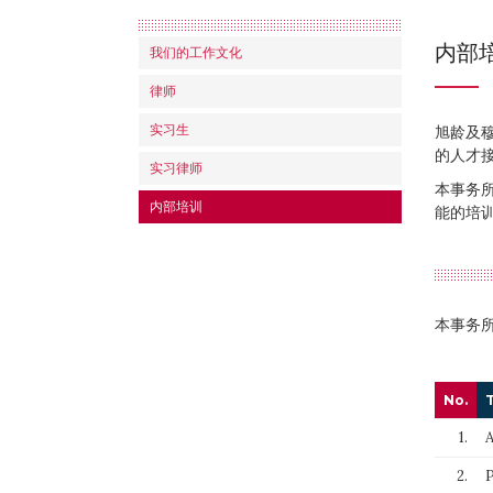
内部
我们的工作文化
律师
实习生
旭龄及
的人才
实习律师
本事务
内部培训
能的培
本事务所的
No.
T
1.
A
2.
P