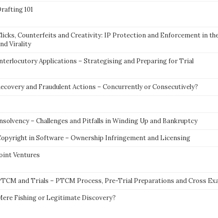
rafting 101
licks, Counterfeits and Creativity: IP Protection and Enforcement in the
nd Virality
nterlocutory Applications – Strategising and Preparing for Trial
ecovery and Fraudulent Actions – Concurrently or Consecutively?
nsolvency – Challenges and Pitfalls in Winding Up and Bankruptcy
opyright in Software – Ownership Infringement and Licensing
oint Ventures
TCM and Trials – PTCM Process, Pre-Trial Preparations and Cross Ex
ere Fishing or Legitimate Discovery?