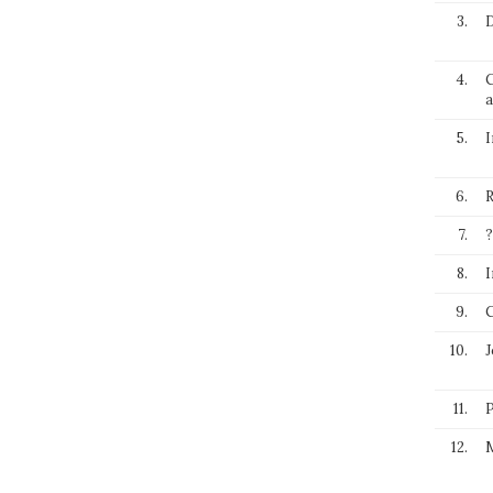
3.
D
4.
C
a
5.
I
6.
R
7.
?
8.
I
9.
C
10.
J
11.
P
12.
M