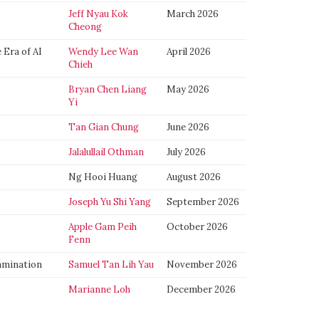
Jeff Nyau Kok
March 2026
Cheong
 Era of AI
Wendy Lee Wan
April 2026
Chieh
Bryan Chen Liang
May 2026
Yi
Tan Gian Chung
June 2026
Jalalullail Othman
July 2026
Ng Hooi Huang
August 2026
Joseph Yu Shi Yang
September 2026
Apple Gam Peih
October 2026
Fenn
amination
Samuel Tan Lih Yau
November 2026
Marianne Loh
December 2026